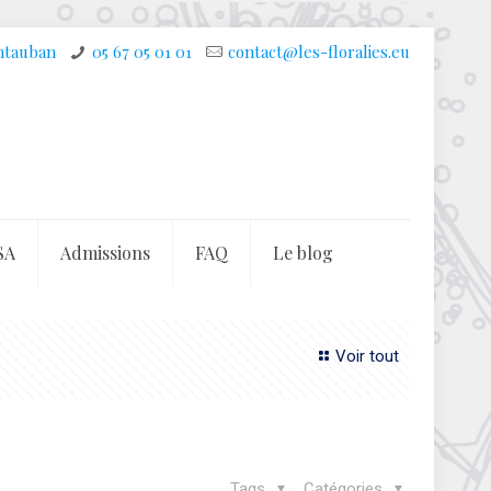
ontauban
05 67 05 01 01
contact@les-floralies.eu
SA
Admissions
FAQ
Le blog
Voir tout
Tags
Catégories