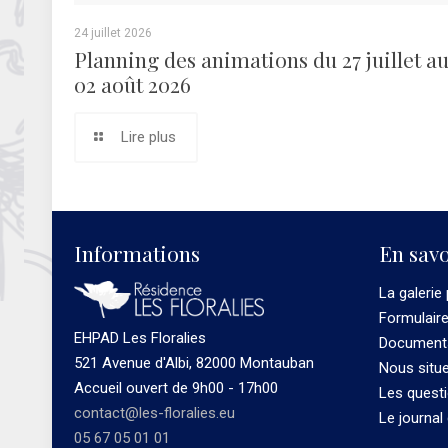
24 juillet 2026
Planning des animations du 27 juillet a
02 août 2026
Lire plus
Informations
En savo
La galerie
Formulair
EHPAD Les Floralies
Documents
521 Avenue d'Albi, 82000 Montauban
Nous situ
Accueil ouvert de 9h00 - 17h00
Les quest
contact@les-floralies.eu
Le journal
05 67 05 01 01