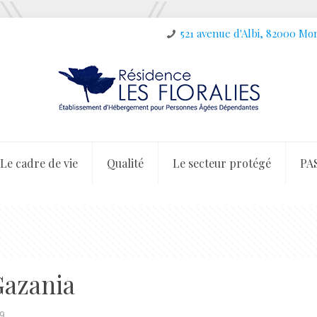
521 avenue d'Albi, 82000 M
Le cadre de vie
Qualité
Le secteur protégé
PA
Gazania
19