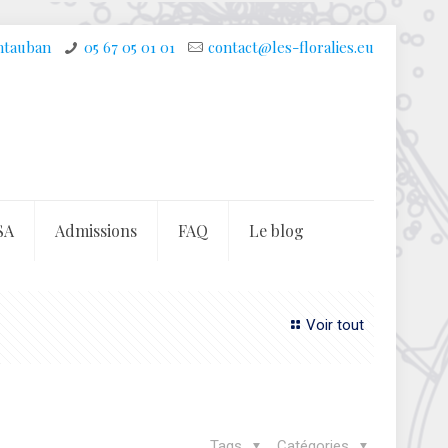
ontauban
05 67 05 01 01
contact@les-floralies.eu
SA
Admissions
FAQ
Le blog
Voir tout
Tags
Catégories