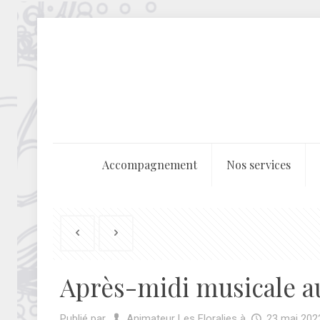
Accompagnement
Nos services
Après-midi musicale a
Publié par
Animateur Les Floralies
à
23 mai 202