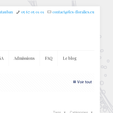
ontauban
05 67 05 01 01
contact@les-floralies.eu
SA
Admissions
FAQ
Le blog
Voir tout
s
Tags
Catégories