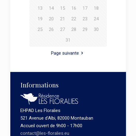
13
14
15
16
17
18
19
20
21
22
23
24
25
26
27
28
29
30
31
Page suivante
Informations
EHPAD Les Floralies
521 Avenue d'Albi, 82000 Montauban
Accueil ouvert de 9h00 - 17h00
contact@les-floralies.eu