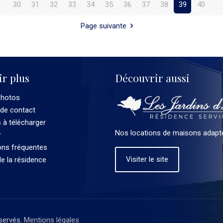
30
31
32
33
34
35
36
37
38
39
40
Page suivante
ir plus
Découvrir aussi
photos
 de contact
à télécharger
Nos locations de maisons adapté
r
ons fréquentes
Visiter le site
de la résidence
servés.
Mentions légales