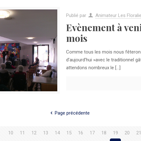
Publié par
Animateur Les Florali
Evènement à veni
mois
Comme tous les mois nous fêterons 
d’aujourd’hui »avec le traditionnel 
attendons nombreux le
[…]
Page précédente
9
10
11
12
13
14
15
16
17
18
19
20
2