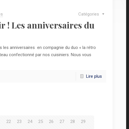
es
Catégories
r ! Les anniversaires du
les anniversaires en compagnie du duo « la rétro
gâteau confectionné par nos cuisiniers. Nous vous
Lire plus
1
22
23
24
25
26
27
28
29