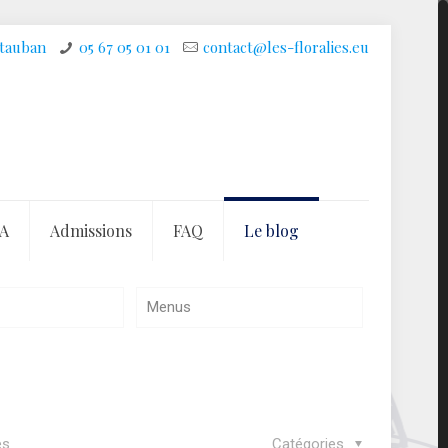
ntauban
05 67 05 01 01
contact@les-floralies.eu
A
Admissions
FAQ
Le blog
Menus
es
Catégories